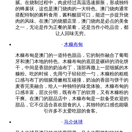
腻。在烧制过程中，肉皮经过高温迅速膨胀，形成独特
的蜂巢状，这也是澳门烧肉的一大特色。澳门烧肉通常
搭配特制的酱料食用，酱料酸甜可口，能进一步提升烧
肉的风味。在澳门的烧腊店里，澳门烧肉是必点的美食
之一，无论是作为正餐的菜肴，还是当作小吃品尝，都
让人回味无穷。
·
木糠布甸
木糠布甸是澳门的一道特色甜品，它的制作融合了葡萄
牙和澳门本地的特色。木糠布甸的底层是碾碎的消化饼
干，中间是香甜的奶油布丁，顶部再撒上一层细腻的木
糠粉。吃的时候，先用勺子轻轻挖一勺，木糠粉的粗糙
口感与布丁的细腻滑嫩相互碰撞，奶油的香甜与饼干的
麦香完美融合，给人一种独特的味觉体验。木糠布甸的
口感丰富，层次分明，既有布丁的软滑，又有木糠粉的
干爽。在澳门的甜品店中，木糠布甸是一款备受欢迎的
甜品，它不仅适合喜欢甜食的人，其独特的口感也能吸
引许多不太爱吃甜的食客。
·
马介休球