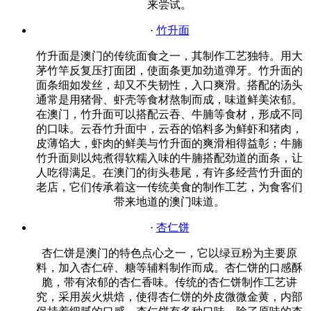
来尝试。
·
竹升面
竹升面是澳门的传统面食之一，其制作工艺独特。用大
茅竹竿反复压打面团，使面条更加劲道弹牙。竹升面的
面条细如发丝，却又不失韧性，入口爽滑。搭配的汤头
通常是用猪骨、虾壳等食材熬制而成，味道鲜美浓郁。
在澳门，竹升面可以搭配云吞、牛腩等食材，形成不同
的口味。云吞竹升面中，云吞的馅料多为鲜虾和猪肉，
皮薄馅大，虾肉的鲜美与竹升面的爽滑相得益彰；牛腩
竹升面则以炖煮得软糯入味的牛腩搭配劲道的面条，让
人吃得满足。在澳门的街头巷尾，有许多经营竹升面的
老店，它们传承着这一传统美食的制作工艺，为食客们
带来地道的澳门味道。
·
杏仁饼
杏仁饼是澳门的特色点心之一，它以绿豆粉为主要原
料，加入杏仁碎、糖等辅料制作而成。杏仁饼的口感酥
脆，带有浓郁的杏仁香味。传统的杏仁饼制作工艺讲
究，采用炭火烘焙，使得杏仁饼的外皮微微金黄，内部