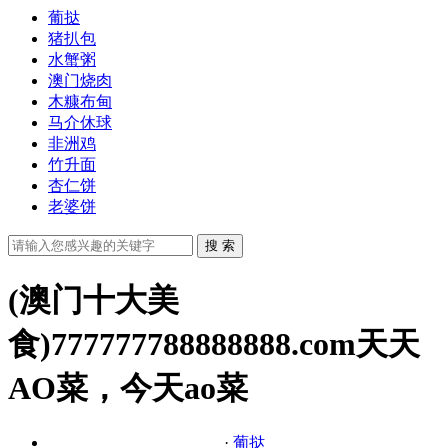
葡挞
猪扒包
水蟹粥
澳门烧肉
木糠布甸
马介休球
非洲鸡
竹升面
杏仁饼
老婆饼
(澳门十大美
食)777777788888888.com天天
AO菜，今天ao菜
·
葡挞