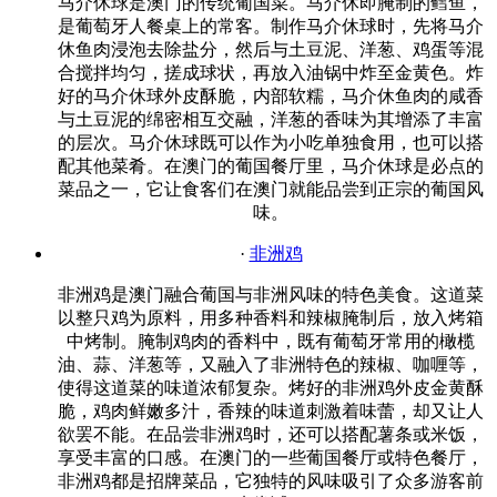
马介休球是澳门的传统葡国菜。马介休即腌制的鳕鱼，
是葡萄牙人餐桌上的常客。制作马介休球时，先将马介
休鱼肉浸泡去除盐分，然后与土豆泥、洋葱、鸡蛋等混
合搅拌均匀，搓成球状，再放入油锅中炸至金黄色。炸
好的马介休球外皮酥脆，内部软糯，马介休鱼肉的咸香
与土豆泥的绵密相互交融，洋葱的香味为其增添了丰富
的层次。马介休球既可以作为小吃单独食用，也可以搭
配其他菜肴。在澳门的葡国餐厅里，马介休球是必点的
菜品之一，它让食客们在澳门就能品尝到正宗的葡国风
味。
·
非洲鸡
非洲鸡是澳门融合葡国与非洲风味的特色美食。这道菜
以整只鸡为原料，用多种香料和辣椒腌制后，放入烤箱
中烤制。腌制鸡肉的香料中，既有葡萄牙常用的橄榄
油、蒜、洋葱等，又融入了非洲特色的辣椒、咖喱等，
使得这道菜的味道浓郁复杂。烤好的非洲鸡外皮金黄酥
脆，鸡肉鲜嫩多汁，香辣的味道刺激着味蕾，却又让人
欲罢不能。在品尝非洲鸡时，还可以搭配薯条或米饭，
享受丰富的口感。在澳门的一些葡国餐厅或特色餐厅，
非洲鸡都是招牌菜品，它独特的风味吸引了众多游客前