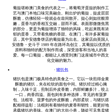
葡挞堪称澳门美食的代表之一，将葡萄牙蛋挞的制作工
艺与澳门本地口味完美融合。刚出炉的葡挞，挞皮层层
酥脆，仿佛轻轻一咬就会在齿间散开。挞心则如丝般滑
嫩，蛋香与奶香相互交融，甜而不腻。表面那微微焦黑
的部分，更是为葡挞增添了独特的风味，吃起来既有浓
郁的蛋香，又带着焦糖的香甜。在澳门，有许多家葡挞
店，其中安德鲁饼店的葡挞最为出名。这家店由英国人
安德鲁・史斗于 1989 年在路环岛创立，其葡挞以优质的
原料和独特的配方制作而成，深受游客和当地人的喜
爱。每一口葡挞，都能让人感受到澳门这座城市中西文
化交融的魅力。
·
猪扒包
猪扒包是澳门极具特色的美食之一。它以一块煎得金黄
酥脆的猪扒，夹在松软的面包中间。猪扒经过精心腌
制，入味十足，煎制后外皮香脆，内部鲜嫩多汁，咬上
一口，肉香四溢。面包则有多种选择，常见的有菠萝
包、法棍等。菠萝包的外皮酥脆，内部柔软，与猪扒搭
配相得益彰；法棍则有着独特的麦香和韧性，能更好地
承载猪扒的美味。在澳门的大街小巷，随处可见售卖猪