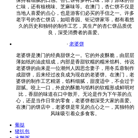
保持着细腻的口感。杏仁饼有多种口味，除了原味的杏
仁味，还有核桃味、芝麻味等。在澳门，杏仁饼不仅是
当地人喜爱的点心，也是游客们必买的手信之一。许多
老字号的杏仁饼店，如咀香园、钜记饼家等，都有着悠
久的历史和独特的制作工艺，其生产的杏仁饼品质优
良，深受消费者的喜爱。
·
老婆饼
老婆饼是澳门的经典甜饼之一。它的外皮酥脆，由层层
薄如纸的油皮组成，内部是香甜软糯的糯米馅料。传说
老婆饼的由来是一位潮州人因思念妻子，用冬瓜蓉制作
成甜饼，后来经过改良成为现在的老婆饼。在澳门，老
婆饼的制作工艺精湛，馅料细腻，甜度适中，不会过于
甜腻。咬上一口，外皮的酥脆与馅料的软糯形成鲜明对
比，香甜的味道在口中散开。无论是作为下午茶的点
心，还是当作日常的零食，老婆饼都深受大家的喜爱。
在澳门的饼店中，老婆饼是常见的点心之一，其独特的
风味吸引着众多食客。
葡挞
猪扒包
水蟹粥