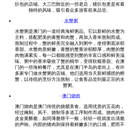
扒包的店铺。大三巴附近的一些老店，猪扒包更是有着
独特的风味，吸引着众多游客前来品尝。
·
水蟹粥
水蟹粥是澳门的一道经典海鲜粥品。它以新鲜的水蟹为
主料，搭配肥美的膏蟹和肉蟹，再加入香米熬制而成。
熬制过程中，蟹的鲜美完全融入到粥中，使得粥底浓郁
香甜。水蟹肉质鲜嫩，膏蟹的蟹黄浓郁醇厚，肉蟹的蟹
肉饱满紧实，每一口都能感受到蟹的丰富口感和鲜美滋
味。粥中的香米吸收了蟹的精华，变得软糯香甜。在澳
门的一些海鲜餐厅，尤其是在澳门半岛的老街上，有许
多家专门做水蟹粥的店铺。他们选用当天新鲜捕捞的螃
蟹，以传统的烹饪方法熬制，让食客品尝到最正宗的水
蟹粥。
·
澳门烧肉
澳门烧肉是澳门传统的烧腊美食。选用优质的五花肉，
经过腌制、风干、烧制等多道工序制作而成。烧肉的外
皮金黄酥脆，如同薄脆饼干一般，轻轻一咬就发出清脆
的声响。内部的猪肉则保持着鲜嫩多汁的口感，肥而不